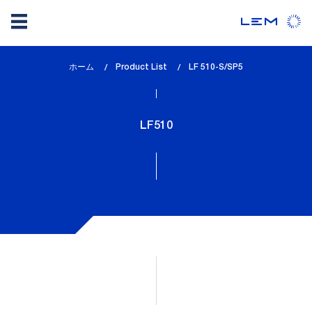
メ
ホーム
Product List
lem_current_page
LF 510-S/SP5
イ
:
ン
コ
LF510
ン
テ
ン
ツ
に
移
動