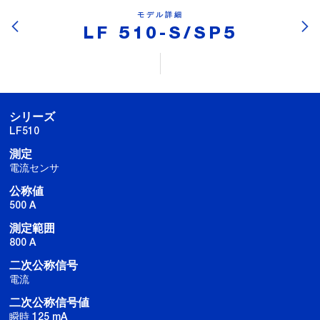
モデル詳細
LF 510-S/SP5
シリーズ
LF510
測定
電流センサ
公称値
500 A
測定範囲
800 A
二次公称信号
電流
二次公称信号値
瞬時 125 mA