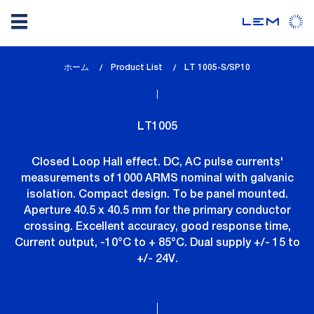
メ
ホーム
Product List
lem_current_page
LT 1005-S/SP10
イ
:
ン
コ
LT1005
ン
テ
Closed Loop Hall effect. DC, AC pulse currents'
ン
measurements of 1000 ARMS nominal with galvanic
ツ
isolation. Compact design. To be panel mounted.
に
Aperture 40.5 x 40.5 mm for the primary conductor
移
crossing. Excellent accuracy, good response time,
動
Current output, -10°C to + 85°C. Dual supply +/- 15 to
+/- 24V.