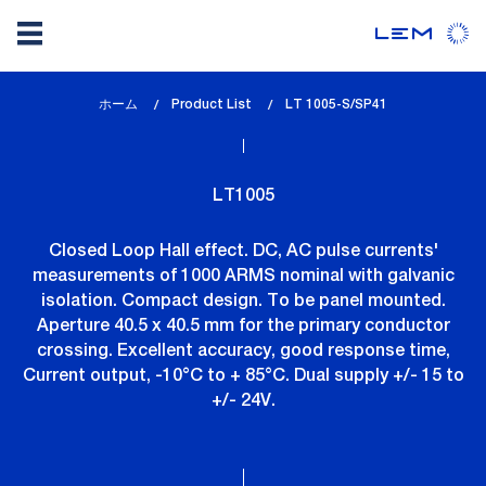
メ
ホーム
Product List
lem_current_page
LT 1005-S/SP41
イ
:
ン
コ
LT1005
ン
テ
Closed Loop Hall effect. DC, AC pulse currents'
ン
measurements of 1000 ARMS nominal with galvanic
ツ
isolation. Compact design. To be panel mounted.
に
Aperture 40.5 x 40.5 mm for the primary conductor
移
crossing. Excellent accuracy, good response time,
動
Current output, -10°C to + 85°C. Dual supply +/- 15 to
+/- 24V.