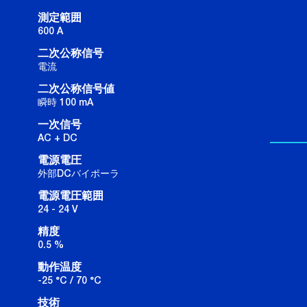
測定範囲
600 A
二次公称信号
電流
二次公称信号値
瞬時 100 mA
一次信号
AC + DC
電源電圧
外部DCバイポーラ
電源電圧範囲
24 - 24 V
精度
0.5 %
動作温度
-25 °C / 70 °C
技術