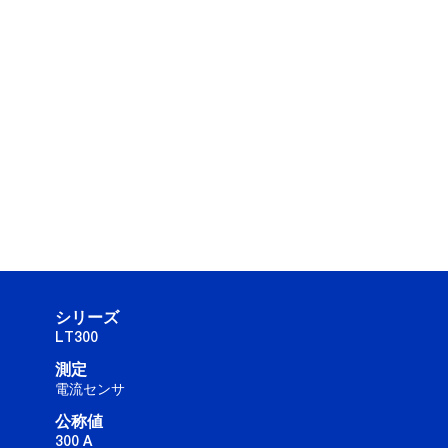
シリーズ
LT300
測定
電流センサ
公称値
300 A