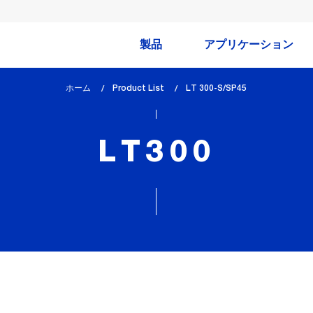
製品
アプリケーション
ホーム
Product List
lem_current_page
LT 300-S/SP45
:
LT300