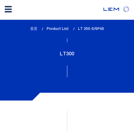
Skip
首页
Product List
lem_current_page
LT 300-S/SP45
to
:
main
content
LT300