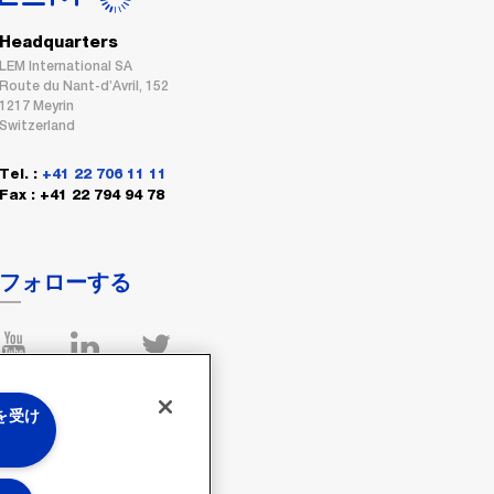
Headquarters
LEM International SA
Route du Nant-d’Avril, 152
1217 Meyrin
Switzerland
Tel. :
+41 22 706 11 11
Fax : +41 22 794 94 78
フォローする
 を受け