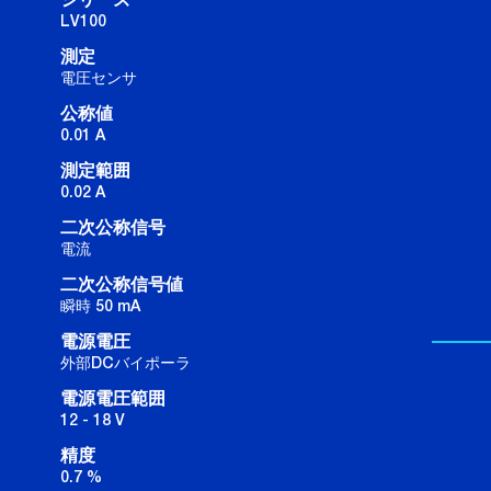
シリーズ
LV100
測定
電圧センサ
公称値
0.01 A
測定範囲
0.02 A
二次公称信号
電流
二次公称信号値
瞬時 50 mA
電源電圧
外部DCバイポーラ
電源電圧範囲
12 - 18 V
精度
0.7 %