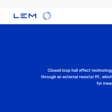
メ
イ
ン
コ
ン
テ
ン
ツ
に
移
動
Closed loop hall effect technolo
through an external resistor R1, which
for mea