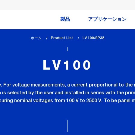
製品
アプリケーション
ホーム
Product List
lem_current_page
LV 100/SP38
:
LV100
gy. For voltage measurements, a current proportional to th
 is selected by the user and installed in series with the prim
suring nominal voltages from 100 V to 2500 V. To be panel 