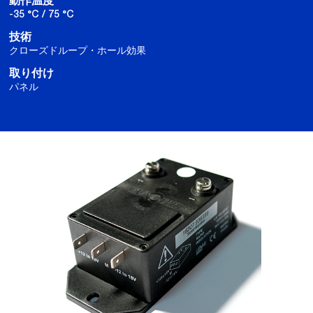
動作温度
-35 °C / 75 °C
技術
クローズドループ・ホール効果
取り付け
パネル