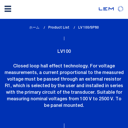
メ
ホーム
Product List
lem_current_page
LV 100/SP80
イ
:
ン
コ
LV100
ン
テ
Closed loop hall effect technology. For voltage
ン
measurements, a current proportional to the measured
ツ
voltage must be passed through an external resistor
に
R1, which is selected by the user and installed in series
移
with the primary circuit of the transducer. Suitable for
動
measuring nominal voltages from 100 V to 2500 V. To
be panel mounted.