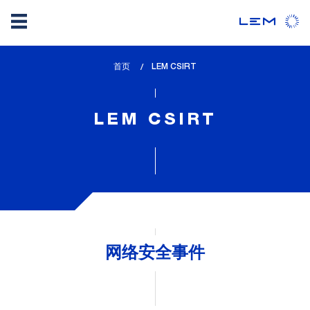
Skip
首页
lem_current_page
LEM CSIRT
to
:
main
content
LEM CSIRT
网络安全事件