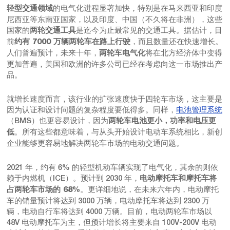
的电气化进程显著加快，特别是在马来西亚和印度
轻型交通领域
尼西亚等东南亚国家，以及印度、中国（不久将在非洲），这些
国家的
是迄今为止最常见的交通工具。据估计，目
两轮交通工具
前
，而且数量还在快速增长。
约有 7000 万辆两轮车在路上行驶
人们普遍预计，未来十年，
将在北方经济体中变得
两轮车电气化
更加普遍，美国和欧洲的许多公司已经在考虑向这一市场推出产
品。
就增长速度而言，该行业的扩张速度快于四轮车市场，这主要是
因为认证和设计问题的复杂程度要低得多。同样，
电池管理系统
（BMS）也更容易设计，因为
两轮车电池更小，功率和电压更
。所有这些都意味着，与从头开始设计电动车系统相比，新创
低
企业能够更容易地解决两轮车市场的电动交通问题。
2021 年，约有 6% 的轻型机动车辆实现了电气化，其余的则依
赖于内燃机（ICE）。预计到 2030 年，
电动摩托车和摩托车将
。更详细地说，在未来六年内，电动摩托
占两轮车市场的 68%
车的销量预计将达到 3000 万辆，电动摩托车将达到 2300 万
辆，电动自行车将达到 4000 万辆。目前，电动两轮车市场以
48V 电动摩托车为主，但预计增长将主要来自 100V-200V 电动