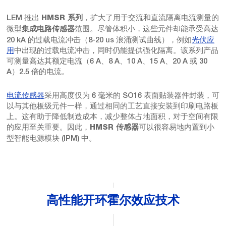
LEM 推出
，扩大了用于交流和直流隔离电流测量的
HMSR 系列
微型
范围。尽管体积小，这些元件却能承受高达
集成电路传感器
20 kA 的过载电流冲击（8-20 us 浪涌测试曲线），例如
光伏应
用
中出现的过载电流冲击，同时仍能提供强化隔离。该系列产品
可测量高达其额定电流（6 A、8 A、10 A、15 A、20 A 或 30
A）2.5 倍的电流。
电流传感器
采用高度仅为 6 毫米的 SO16 表面贴装器件封装，可
以与其他板级元件一样，通过相同的工艺直接安装到印刷电路板
上。这有助于降低制造成本，减少整体占地面积，对于空间有限
的应用至关重要。因此，
可以很容易地内置到小
HMSR 传感器
型智能电源模块 (IPM) 中。
高性能开环霍尔效应技术