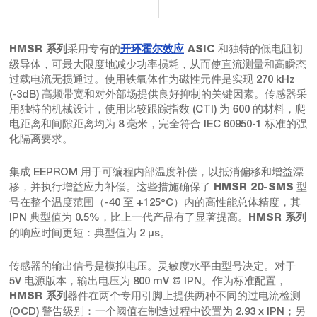
采用专有的
和独特的低电阻初
HMSR 系列
开环霍尔效应
ASIC
级导体，可最大限度地减少功率损耗，从而使直流测量和高瞬态
过载电流无损通过。使用铁氧体作为磁性元件是实现 270 kHz
(-3dB) 高频带宽和对外部场提供良好抑制的关键因素。传感器采
用独特的机械设计，使用比较跟踪指数 (CTI) 为 600 的材料，爬
电距离和间隙距离均为 8 毫米，完全符合 IEC 60950-1 标准的强
化隔离要求。
集成 EEPROM 用于可编程内部温度补偿，以抵消偏移和增益漂
移，并执行增益应力补偿。这些措施确保了
型
HMSR 20-SMS
号在整个温度范围（-40 至 +125°C）内的高性能总体精度，其
IPN 典型值为 0.5%，比上一代产品有了显著提高。
HMSR 系列
的响应时间更短：典型值为 2 μs。
传感器的输出信号是模拟电压。灵敏度水平由型号决定。对于
5V 电源版本，输出电压为 800 mV @ IPN。作为标准配置，
器件在两个专用引脚上提供两种不同的过电流检测
HMSR 系列
(OCD) 警告级别：一个阈值在制造过程中设置为 2.93 x IPN；另