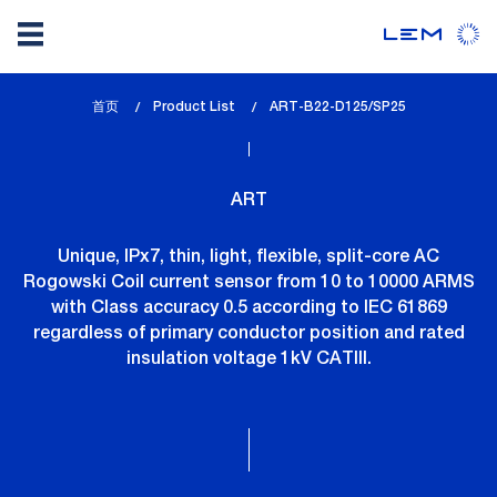
Skip
首页
Product List
lem_current_page
ART-B22-D125/SP25
to
:
main
content
ART
Unique, IPx7, thin, light, flexible, split-core AC
Rogowski Coil current sensor from 10 to 10000 ARMS
with Class accuracy 0.5 according to IEC 61869
regardless of primary conductor position and rated
insulation voltage 1kV CATIII.