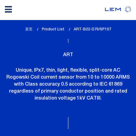
Skip
首页
Product List
lem_current_page
ART-B22-D70/SP107
to
:
main
content
ART
Unique, IPx7, thin, light, flexible, split-core AC
Rogowski Coil current sensor from 10 to 10000 ARMS
with Class accuracy 0.5 according to IEC 61869
regardless of primary conductor position and rated
insulation voltage 1kV CATIII.