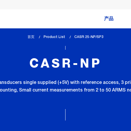
产品
首页
Product List
lem_current_page
CASR 25-NP/SP3
:
CASR-NP
sducers single supplied (+5V) with reference access, 3 prim
mounting, Small current measurements from 2 to 50 ARMS no