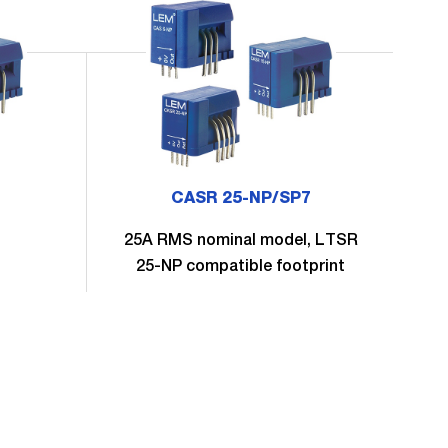
1
CASR 25-NP/SP7
25A RMS nominal model, LTSR
25-NP compatible footprint