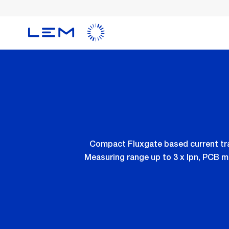
Skip
to
main
content
Compact Fluxgate based current tran
Measuring range up to 3 x Ipn, PCB 