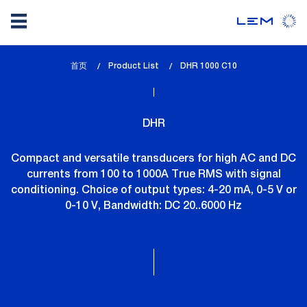
Skip
首页
Product List
lem_current_page
DHR 1000 C10
to
:
main
content
DHR
Compact and versatile transducers for high AC and DC
currents from 100 to 1000A True RMS with signal
conditioning. Choice of output types: 4-20 mA, 0-5 V or
0-10 V, Bandwidth: DC 20..6000 Hz