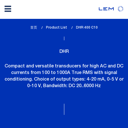
Skip
首页
Product List
lem_current_page
DHR 400 C10
to
:
main
content
DHR
Compact and versatile transducers for high AC and DC
currents from 100 to 1000A True RMS with signal
conditioning. Choice of output types: 4-20 mA, 0-5 V or
0-10 V, Bandwidth: DC 20..6000 Hz