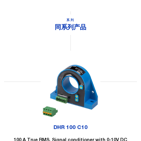
系列
同系列产品
DHR 100 C10
100 A True RMS, Signal conditioner with 0-10V DC