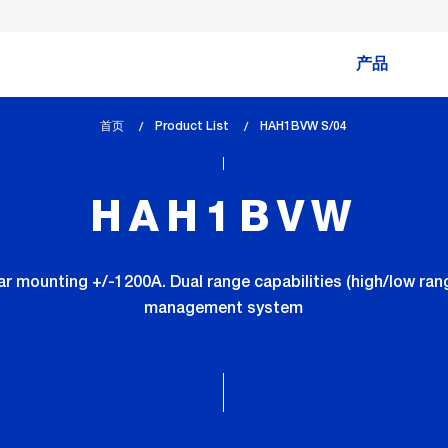
产品
首页
Product List
lem_current_page
HAH1BVW S/04
:
HAH1BVW
 mounting +/-1200A. Dual range capabilities (high/low rang
management system