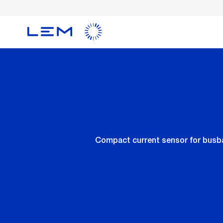
Skip
to
main
content
Compact current sensor for busbar