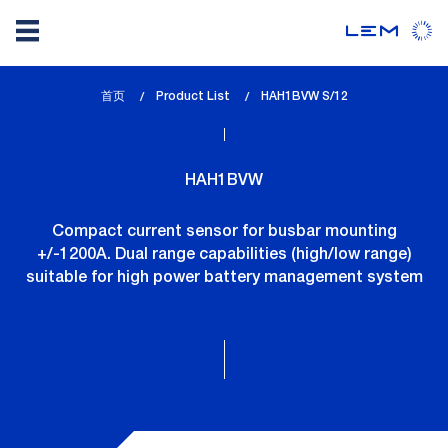
Skip
首页
Product List
lem_current_page
HAH1BVW S/12
to
:
main
content
HAH1BVW
Compact current sensor for busbar mounting
+/-1200A. Dual range capabilities (high/low range)
suitable for high power battery management system