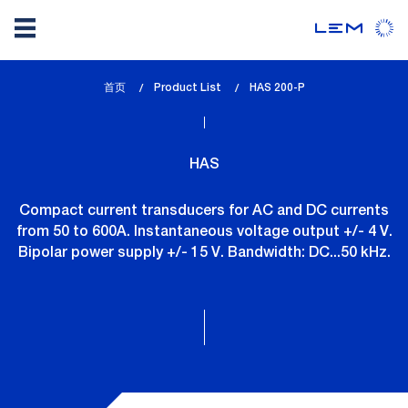
Skip
首页
Product List
lem_current_page
HAS 200-P
to
:
main
content
HAS
Compact current transducers for AC and DC currents
from 50 to 600A. Instantaneous voltage output +/- 4 V.
Bipolar power supply +/- 15 V. Bandwidth: DC...50 kHz.