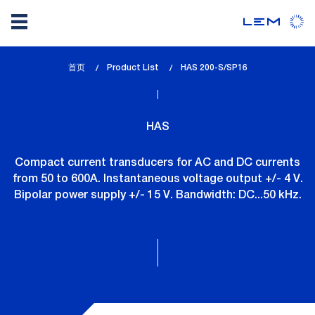
Skip
首页
Product List
lem_current_page
HAS 200-S/SP16
to
:
main
content
HAS
Compact current transducers for AC and DC currents
from 50 to 600A. Instantaneous voltage output +/- 4 V.
Bipolar power supply +/- 15 V. Bandwidth: DC...50 kHz.