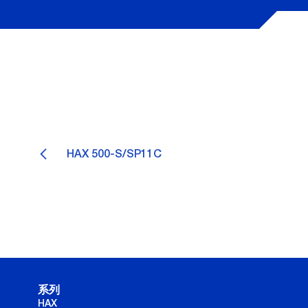
HAX 500-S/SP11C
系列
HAX