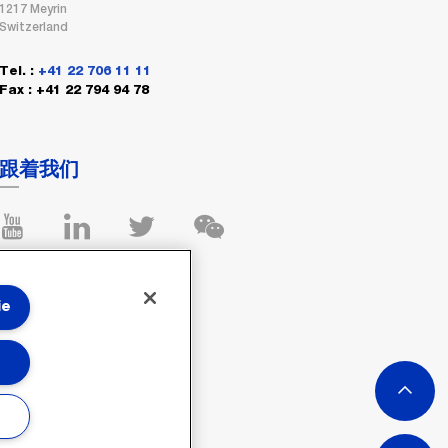
1217 Meyrin
Switzerland
Tel. :
+41 22 706 11 11
Fax : +41 22 794 94 78
跟着我们
ie