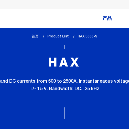
产品
首页
Product List
lem_current_page
HAX 5000-S
:
HAX
and DC currents from 500 to 2500A. Instantaneaous voltage 
+/- 15 V. Bandwidth: DC...25 kHz