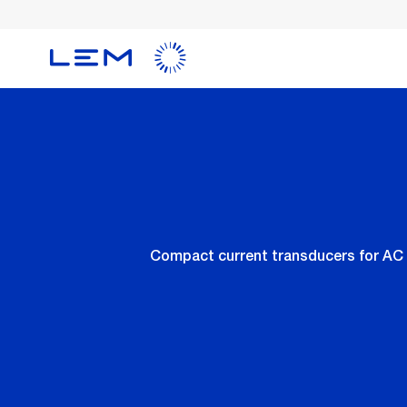
Skip
to
main
content
Compact current transducers for AC 