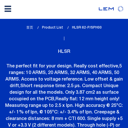
Skip
首页
Product List
lem_current_page
HLSR 62-P/SPH00
to
:
main
content
HLSR
The perfect fit for your design. Really cost effective,5
ranges: 10 ARMS, 20 ARMS, 32 ARMS, 40 ARMS, 50
ARMS. Access to voltage reference. Low offset & gain
drift,Short response time: 2.5 µs. Compact Unique
design for all the models. Only 3.87 cm2 as surface
occupied on the PCB,Really flat: 12 mm height only!
Measuring range up to 2.5 x Ipn. High accuracy @ 25°C:
+/- 1% of Ipn, @ 105°C: +/- 3.4% of Ipn. Creepage &
clearance distances: 8 mm + CTI 600. Single supply +5
V or +3.3 V (2 different models). Through hole (-P) or