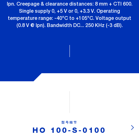
Ipn. Creepage & clearance distances: 8 mm + CTI 600.
Single supply 0, +5 V or 0, +3.3 V. Operating
temperature range: -40°C to +105°C. Voltage output
(0.8 V @ Ipn). Bandwidth DC... 250 KHz (-3 dB).
型号细节
HO 100-S-0100