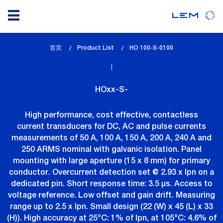
Skip
首页
Product List
lem_current_page
HO 100-S-0100
to
:
main
content
HOxx-S-
High performance, cost effective, contactless
current transducers for DC, AC and pulse currents
measurements of 50 A, 100 A, 150 A, 200 A, 240 A and
250 ARMS nominal with galvanic isolation. Panel
mounting with large aperture (15 x 8 mm) for primary
conductor. Overcurrent detection set @ 2.93 x Ipn on a
dedicated pin. Short response time: 3.5 µs. Access to
voltage reference. Low offset and gain drift. Measuring
range up to 2.5 x Ipn. Small design (22 (W) x 45 (L) x 33
(H)). High accuracy at 25°C: 1% of Ipn, at 105°C: 4.6% of