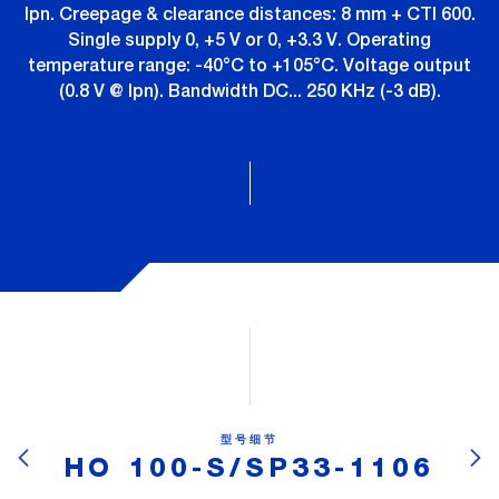
Ipn. Creepage & clearance distances: 8 mm + CTI 600.
Single supply 0, +5 V or 0, +3.3 V. Operating
temperature range: -40°C to +105°C. Voltage output
(0.8 V @ Ipn). Bandwidth DC... 250 KHz (-3 dB).
型号细节
HO 100-S/SP33-1106