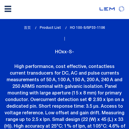
Skip
首页
Product List
lem_current_page
HO 100-S/SP33-1106
to
:
main
content
HOxx-S-
High performance, cost effective, contactless
current transducers for DC, AC and pulse currents
measurements of 50 A, 100 A, 150 A, 200 A, 240 A and
250 ARMS nominal with galvanic isolation. Panel
mounting with large aperture (15 x 8 mm) for primary
conductor. Overcurrent detection set @ 2.93 x Ipn on a
dedicated pin. Short response time: 3.5 µs. Access to
voltage reference. Low offset and gain drift. Measuring
range up to 2.5 x Ipn. Small design (22 (W) x 45 (L) x 33
(H)). High accuracy at 25°C: 1% of Ipn, at 105°C: 4.6% of