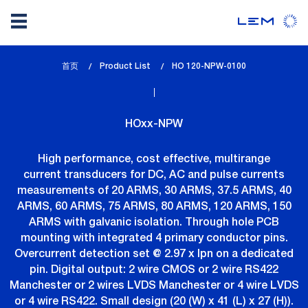
Skip
首页
Product List
lem_current_page
HO 120-NPW-0100
to
:
main
content
HOxx-NPW
High performance, cost effective, multirange
current transducers for DC, AC and pulse currents
measurements of 20 ARMS, 30 ARMS, 37.5 ARMS, 40
ARMS, 60 ARMS, 75 ARMS, 80 ARMS, 120 ARMS, 150
ARMS with galvanic isolation. Through hole PCB
mounting with integrated 4 primary conductor pins.
Overcurrent detection set @ 2.97 x Ipn on a dedicated
pin. Digital output: 2 wire CMOS or 2 wire RS422
Manchester or 2 wires LVDS Manchester or 4 wire LVDS
or 4 wire RS422. Small design (20 (W) x 41 (L) x 27 (H)).