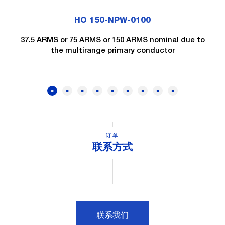
HO 150-NPW-0100
37.5 ARMS or 75 ARMS or 150 ARMS nominal due to
the multirange primary conductor
订单
联系方式
联系我们