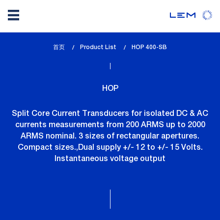
Skip
首页
Product List
lem_current_page
HOP 400-SB
to
:
main
content
HOP
Split Core Current Transducers for isolated DC & AC
currents measurements from 200 ARMS up to 2000
ARMS nominal. 3 sizes of rectangular apertures.
Compact sizes.,Dual supply +/- 12 to +/- 15 Volts.
Instantaneous voltage output