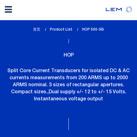
Skip
首页
Product List
lem_current_page
HOP 500-SB
to
:
main
content
HOP
Split Core Current Transducers for isolated DC & AC
currents measurements from 200 ARMS up to 2000
ARMS nominal. 3 sizes of rectangular apertures.
Compact sizes.,Dual supply +/- 12 to +/- 15 Volts.
Instantaneous voltage output