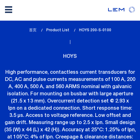
Skip
首页
Product List
lem_current_page
HOYS 200-S-0100
to
:
main
content
HOYS
High performance, contactless current transducers for
DC, AC and pulse currents measurements of 100 A, 200
A, 400 A, 500 A, and 560 ARMS nominal with galvanic
isolation. For mounting on busbar with large aperture
(21.5 x 13 mm). Overcurrent detection set @ 2.93 x
Ipn on a dedicated connection. Short response time:
3.5 µs. Access to voltage reference. Low offset and
gain drift. Measuring range up to 2.5 x Ipn. Small design
(35 (W) x 44 (L) x 42 (H)). Accuracy at 25°C: 1.25% of Ipn,
at 105°C: 4% of Ipn. Creepage & clearance distances: