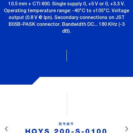
10.5 mm + CTI 600. Single supply 0, +5 V or 0, +3.3 V.
Operating temperature range: -40°C to +105°C. Voltage
output (0.8 V @ Ipn). Secondary connections on JST
B05B-PASK connector. Bandwidth DC... 180 KHz (-3
dB).
型号细节
HOYS 200-S-0100