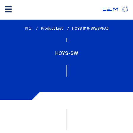
Skip
首页
Product List
lem_current_page
HOYS 810-SW/SPFA0
to
:
main
content
HOYS-SW