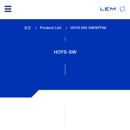
Skip
首页
Product List
lem_current_page
HOYS 500-SW/SPFA0
to
:
main
content
HOYS-SW