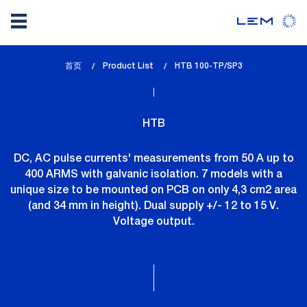
Skip
首页
Product List
lem_current_page
HTB 100-TP/SP3
to
:
main
content
HTB
DC, AC pulse currents' measurements from 50 A up to
400 ARMS with galvanic isolation. 7 models with a
unique size to be mounted on PCB on only 4,3 cm2 area
(and 34 mm in height). Dual supply +/- 12 to 15 V.
Voltage output.