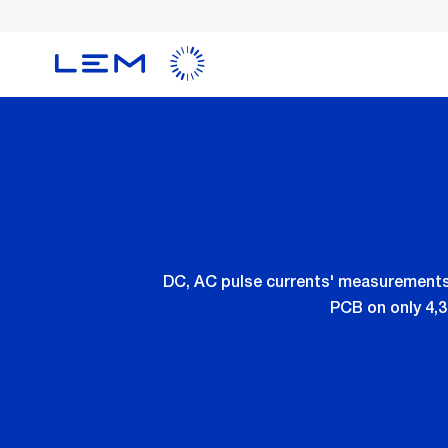
Skip
to
main
content
DC, AC pulse currents' measurements 
PCB on only 4,3