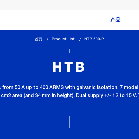
产品
首页
Product List
lem_current_page
HTB 300-P
:
HTB
from 50 A up to 400 ARMS with galvanic isolation. 7 model
 cm2 area (and 34 mm in height). Dual supply +/- 12 to 15 V.