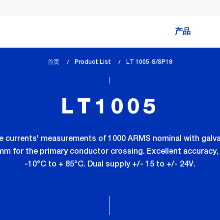
产品
首页
Product List
lem_current_page
LT 1005-S/SP19
:
LT1005
se currents' measurements of 1000 ARMS nominal with galva
mm for the primary conductor crossing. Excellent accuracy
-10°C to + 85°C. Dual supply +/- 15 to +/- 24V.