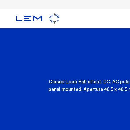
Skip
to
main
content
Closed Loop Hall effect. DC, AC pul
panel mounted. Aperture 40.5 x 40.5 