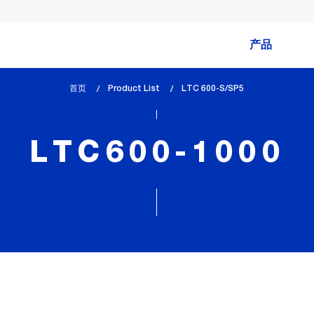
产品
首页
Product List
lem_current_page
LTC 600-S/SP5
:
LTC600-1000