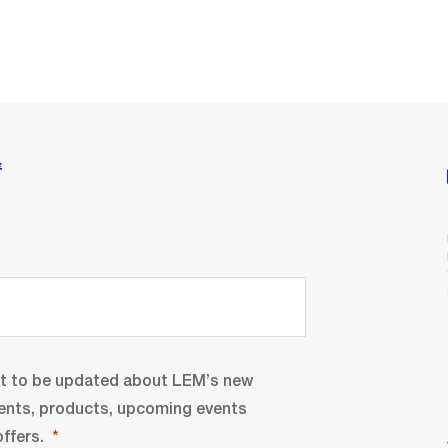
情
nt to be updated about LEM’s new
ents, products, upcoming events
ffers.