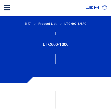
Skip
首页
Product List
lem_current_page
LTC 600-S/SP2
to
:
main
content
LTC600-1000