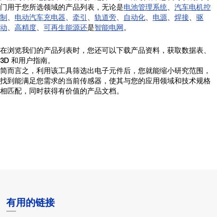
门用于您所选领域的产品列表，无论是
电池管理系统
、
汽车电机控
制
、
电动汽车充电器
、
牵引
、
轨道旁
、
自动化
、
电源
、
焊接
、
驱
动
、
高精度
、
可再生能源还
是
智能电网
。
在浏览我们的产品列表时，您还可以下载产品资料，获取数据表、
3D 和用户指南。
简而言之，利用该工具筛选出电子元件后，您就能缩小研究范围，
找到能满足您需求的当前传感器，使其与您的应用领域和技术规格
相匹配，同时获得有价值的产品文档。
有用的链接