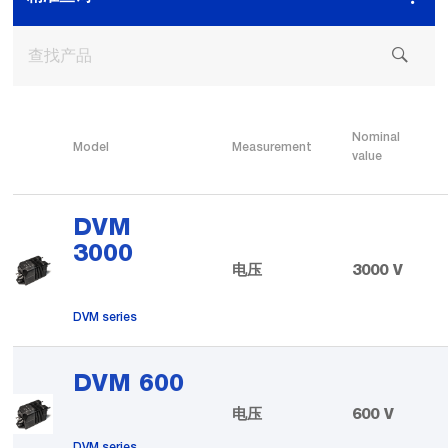
Nominal
Model
Measurement
value
DVM
3000
电压
3000 V
DVM series
DVM 600
电压
600 V
DVM series