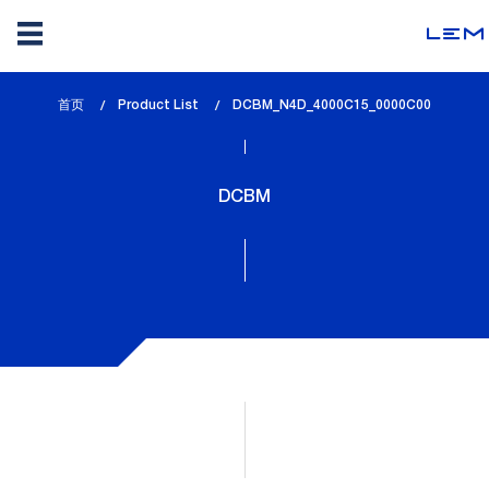
Skip
首页
Product List
lem_current_page
DCBM_N4D_4000C15_0000C00
to
:
main
content
DCBM