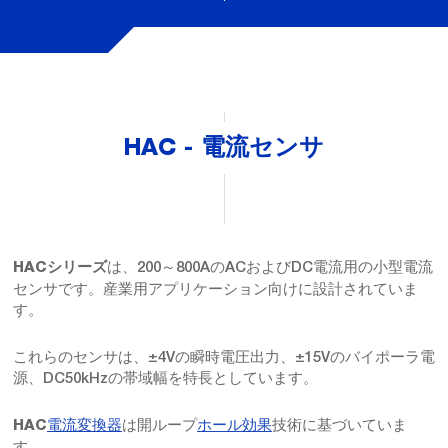
HAC - 電流センサ
は、200～800AのACおよびDC電流用の小型電流
HACシリーズ
センサです。産業用アプリケーション向けに設計されていま
す。
これらのセンサは、±4Vの瞬時電圧出力、±15Vのバイポーラ電
源、DC50kHzの帯域幅を特長としています。
電流変換器
は開ループ
ホール効果
技術に基づいていま
HAC
す。