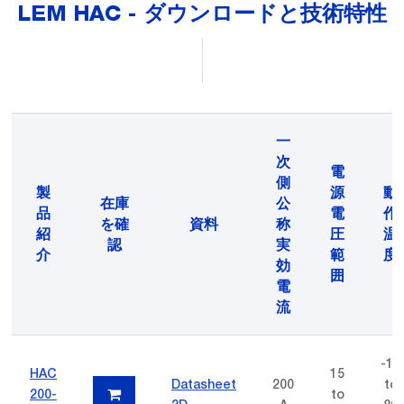
LEM HAC - ダウンロードと技術特性
一
次
電
側
製
源
動
在庫
公
品
電
作
を確
資料
称
紹
圧
温
認
実
介
範
度
効
囲
電
流
-10
HAC
15
Datasheet
200
to
200-
to