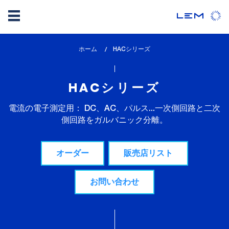
メ
ホーム
lem_current_page
HACシリーズ
イ
:
ン
コ
HACシリーズ
ン
テ
電流の電子測定用： DC、AC、パルス...一次側回路と二次
ン
側回路をガルバニック分離。
ツ
に
オーダー
販売店リスト
移
動
お問い合わせ