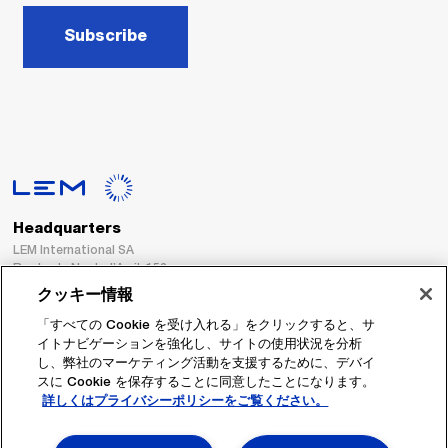
Subscribe
Headquarters
LEM International SA
Route du Nant-d’Avril, 152
1217 Meyrin
クッキー情報
Switzerland
「すべての Cookie を受け入れる」をクリックすると、サ
イトナビゲーションを強化し、サイトの使用状況を分析
Tel. :
+41 22 706 11 11
し、弊社のマーケティング活動を支援するために、デバイ
Fax : +41 22 794 94 78
スに Cookie を保存することに同意したことになります。
詳しくはプライバシーポリシーをご覧ください。
フォローする