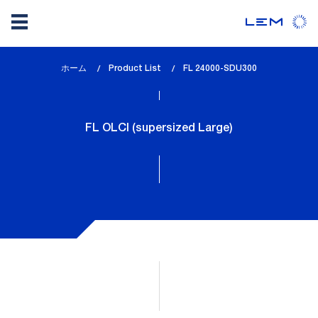
メ
ホーム
Product List
lem_current_page
FL 24000-SDU300
イ
:
ン
コ
FL OLCI (supersized Large)
ン
テ
ン
ツ
に
移
動