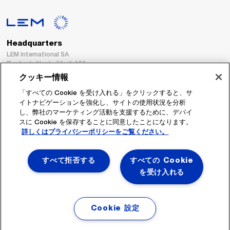
Headquarters
LEM International SA
Route du Nant-d’Avril, 152
1217 Meyrin
クッキー情報
Switzerland
「すべての Cookie を受け入れる」をクリックすると、サ
イトナビゲーションを強化し、サイトの使用状況を分析
Tel. :
+41 22 706 11 11
し、弊社のマーケティング活動を支援するために、デバイ
Fax : +41 22 794 94 78
スに Cookie を保存することに同意したことになります。
詳しくはプライバシーポリシーをご覧ください。
フォローする
すべて拒否する
すべての Cookie
を受け入れる
Cookie 設定