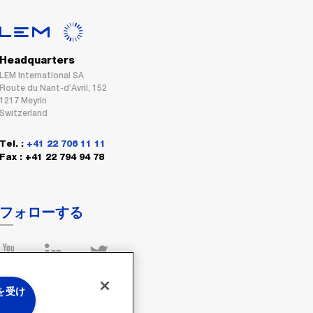
Headquarters
LEM International SA
Route du Nant-d’Avril, 152
1217 Meyrin
Switzerland
Tel. :
+41 22 706 11 11
Fax : +41 22 794 94 78
フォローする
 を受け