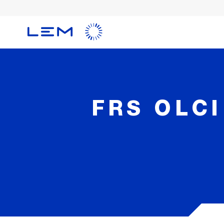
メ
イ
ン
コ
ン
テ
ン
ツ
FRS OLCI
に
移
動