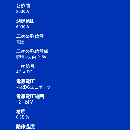
公称値
2000 A
測定範囲
6000 A
二次公称信号
電圧
二次公称信号値
瞬時単方向 0-5V
一次信号
AC + DC
電源電圧
外部DCユニポーラ
電源電圧範囲
12 - 24 V
精度
0.65 %
動作温度