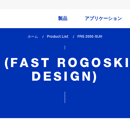
製品
アプリケーション
ホーム
Product List
lem_current_page
FRS 2000-SUH
:
 (FAST ROGOSK
DESIGN)