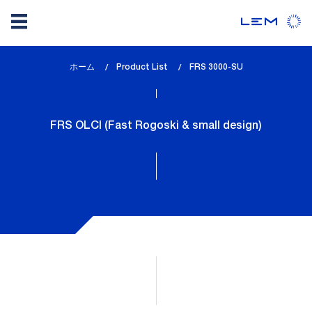
メ
ホーム
Product List
lem_current_page
FRS 3000-SU
イ
:
ン
コ
FRS OLCI (Fast Rogoski & small design)
ン
テ
ン
ツ
に
移
動