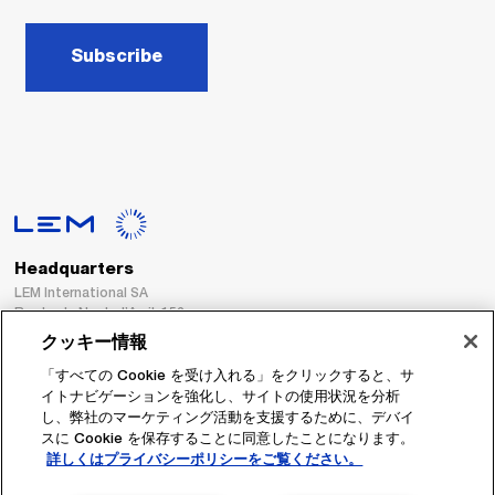
Subscribe
Headquarters
LEM International SA
Route du Nant-d’Avril, 152
1217 Meyrin
クッキー情報
Switzerland
「すべての Cookie を受け入れる」をクリックすると、サ
イトナビゲーションを強化し、サイトの使用状況を分析
Tel. :
+41 22 706 11 11
し、弊社のマーケティング活動を支援するために、デバイ
Fax : +41 22 794 94 78
スに Cookie を保存することに同意したことになります。
詳しくはプライバシーポリシーをご覧ください。