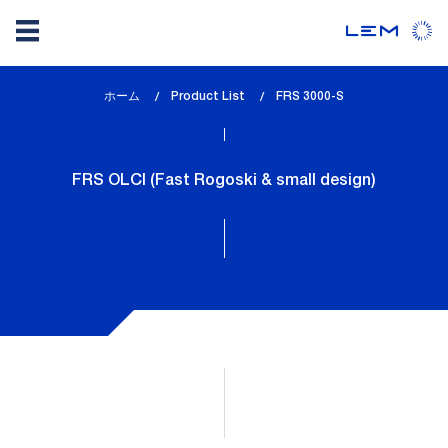
メ
ホーム
Product List
lem_current_page
FRS 3000-S
イ
:
ン
コ
FRS OLCI (Fast Rogoski & small design)
ン
テ
ン
ツ
に
移
動