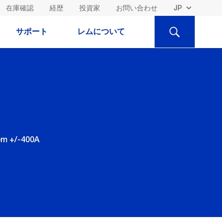
在庫確認
経歴
投資家
お問い合わせ
検
サポート
レムについて
索
tem +/-400A