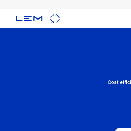
メ
イ
ン
コ
ン
テ
ン
ツ
に
移
動
Cost effic