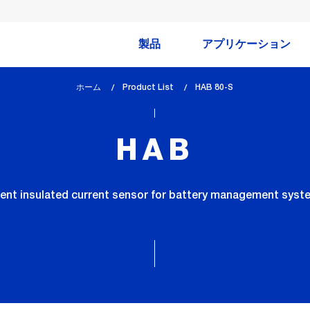
製品
アプリケーション
ホーム
Product List
lem_current_page
HAB 80-S
:
HAB
ient insulated current sensor for battery management sys