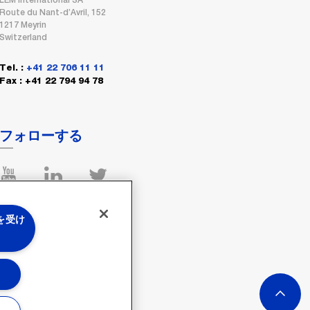
LEM International SA
Route du Nant-d’Avril, 152
1217 Meyrin
Switzerland
Tel. :
+41 22 706 11 11
Fax : +41 22 794 94 78
フォローする
 を受け
る