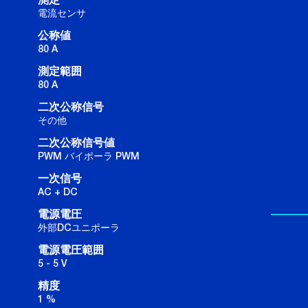
測定
電流センサ
公称値
80 A
測定範囲
80 A
二次公称信号
その他
二次公称信号値
PWM バイポーラ PWM
一次信号
AC + DC
電源電圧
外部DCユニポーラ
電源電圧範囲
5 - 5 V
精度
1 %