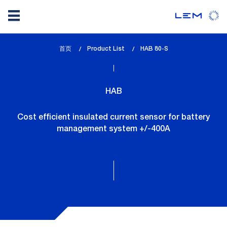
Skip
首页
Product List
lem_current_page
HAB 80-S
to
:
main
content
HAB
Cost efficient insulated current sensor for battery
management system +/-400A