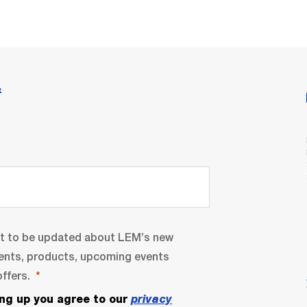
情
nt to be updated about LEM’s new
ents, products, upcoming events
ffers.
ing up you agree to our
privacy