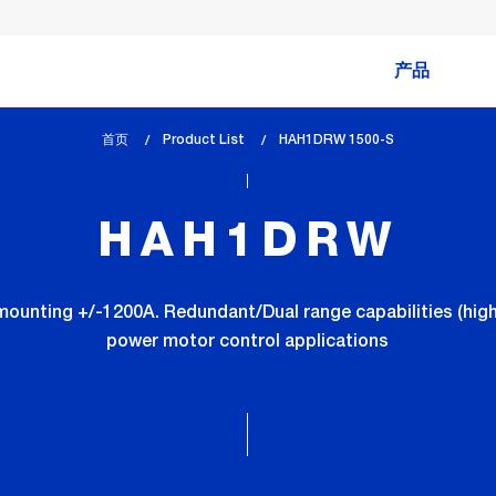
产品
首页
Product List
lem_current_page
HAH1DRW 1500-S
:
HAH1DRW
ounting +/-1200A. Redundant/Dual range capabilities (high/
power motor control applications