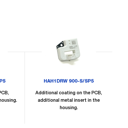
P5
HAH1DRW 900-S/SP5
 PCB,
Additional coating on the PCB,
 housing.
additional metal insert in the
add
housing.