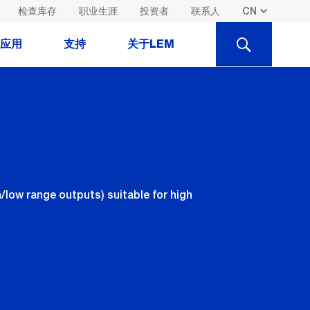
检查库存
职业生涯
投资者
联系人
SEARCH
应用
支持
关于LEM
low range outputs) suitable for high