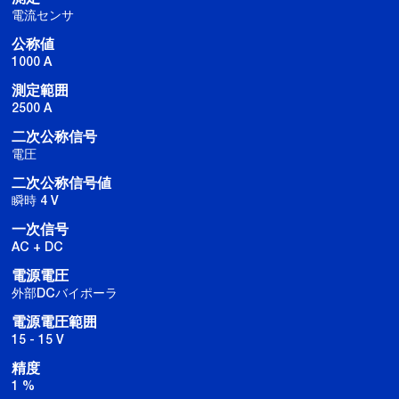
電流センサ
公称値
1000 A
測定範囲
2500 A
二次公称信号
電圧
二次公称信号値
瞬時 4 V
一次信号
AC + DC
電源電圧
外部DCバイポーラ
電源電圧範囲
15 - 15 V
精度
1 %