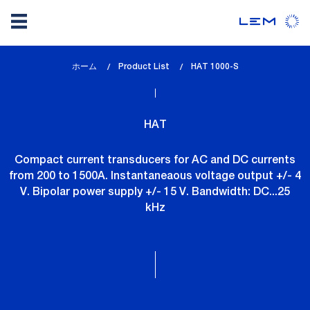
メ
ホーム
Product List
lem_current_page
HAT 1000-S
イ
:
ン
コ
HAT
ン
テ
Compact current transducers for AC and DC currents
ン
from 200 to 1500A. Instantaneaous voltage output +/- 4
ツ
V. Bipolar power supply +/- 15 V. Bandwidth: DC...25
に
kHz
移
動