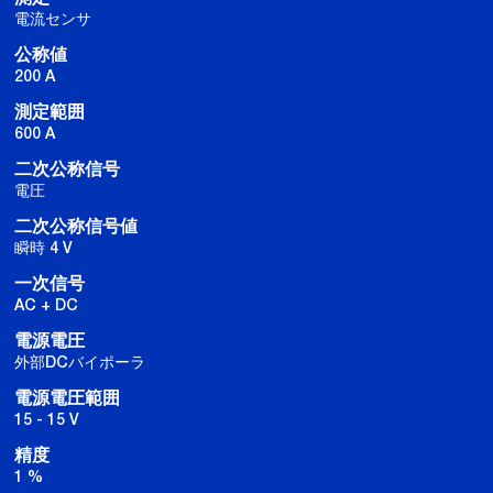
電流センサ
公称値
200 A
測定範囲
600 A
二次公称信号
電圧
二次公称信号値
瞬時 4 V
一次信号
AC + DC
電源電圧
外部DCバイポーラ
電源電圧範囲
15 - 15 V
精度
1 %