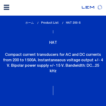
メ
ホーム
Product List
lem_current_page
HAT 200-S
イ
:
ン
コ
HAT
ン
テ
Compact current transducers for AC and DC currents
ン
from 200 to 1500A. Instantaneaous voltage output +/- 4
ツ
V. Bipolar power supply +/- 15 V. Bandwidth: DC...25
に
kHz
移
動