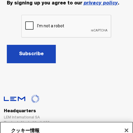
By signing up you agree to our
privacy policy
.
Subscribe
Headquarters
LEM International SA
Route du Nant-d’Avril, 152
1217 Meyrin
クッキー情報