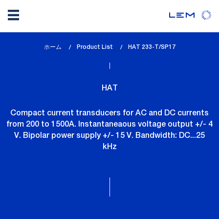
メ
ホーム
Product List
lem_current_page
HAT 233-T/SP17
イ
:
ン
コ
HAT
ン
テ
Compact current transducers for AC and DC currents
ン
from 200 to 1500A. Instantaneaous voltage output +/- 4
ツ
V. Bipolar power supply +/- 15 V. Bandwidth: DC...25
に
kHz
移
動