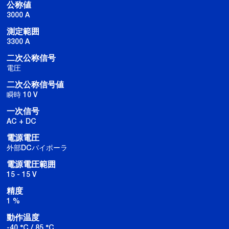
公称値
3000 A
測定範囲
3300 A
二次公称信号
電圧
二次公称信号値
瞬時 10 V
一次信号
AC + DC
電源電圧
外部DCバイポーラ
電源電圧範囲
15 - 15 V
精度
1 %
動作温度
-40 °C / 85 °C