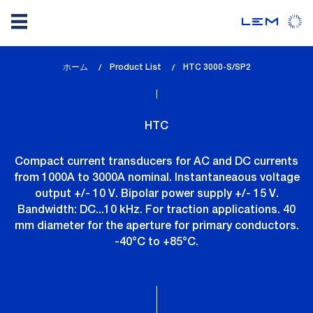
メ
ホーム
Product List
lem_current_page
HTC 3000-S/SP2
イ
:
ン
コ
HTC
ン
テ
Compact current transducers for AC and DC currents
ン
from 1000A to 3000A nominal. Instantaneaous voltage
ツ
output +/- 10 V. Bipolar power supply +/- 15 V.
に
Bandwidth: DC...10 kHz. For traction applications. 40
移
mm diameter for the aperture for primary conductors.
動
-40°C to +85°C.