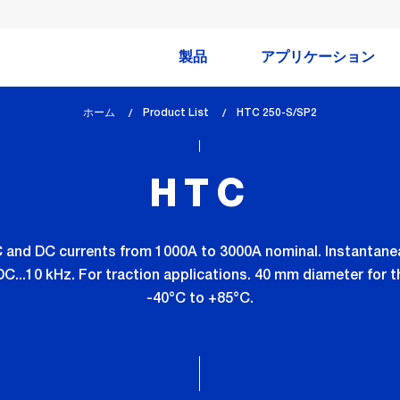
製品
アプリケーション
ホーム
Product List
lem_current_page
HTC 250-S/SP2
:
HTC
and DC currents from 1000A to 3000A nominal. Instantanea
C...10 kHz. For traction applications. 40 mm diameter for 
-40°C to +85°C.