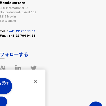
Headquarters
LEM International SA
Route du Nant-d’Avril, 152
1217 Meyrin
Switzerland
Tel. :
+41 22 706 11 11
Fax : +41 22 794 94 78
フォローする
 を受け
る