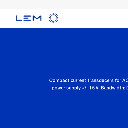
メ
イ
ン
コ
ン
テ
ン
ツ
に
移
動
Compact current transducers for AC 
power supply +/- 15 V. Bandwidth: D