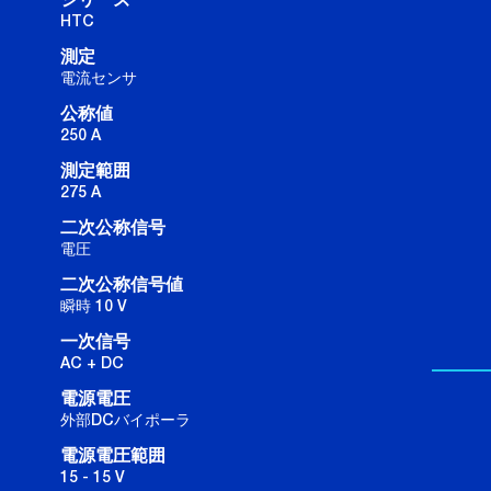
シリーズ
HTC
測定
電流センサ
公称値
250 A
測定範囲
275 A
二次公称信号
電圧
二次公称信号値
瞬時 10 V
一次信号
AC + DC
電源電圧
外部DCバイポーラ
電源電圧範囲
15 - 15 V