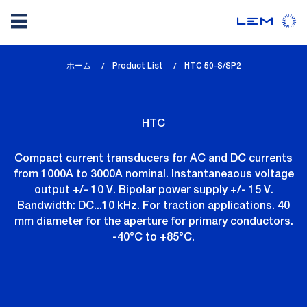
メ
ホーム
Product List
lem_current_page
HTC 50-S/SP2
イ
:
ン
コ
HTC
ン
テ
Compact current transducers for AC and DC currents
ン
from 1000A to 3000A nominal. Instantaneaous voltage
ツ
output +/- 10 V. Bipolar power supply +/- 15 V.
に
Bandwidth: DC...10 kHz. For traction applications. 40
移
mm diameter for the aperture for primary conductors.
動
-40°C to +85°C.