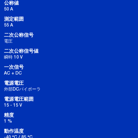
公称値
50 A
測定範囲
55 A
二次公称信号
電圧
二次公称信号値
瞬時 10 V
一次信号
AC + DC
電源電圧
外部DCバイポーラ
電源電圧範囲
15 - 15 V
精度
1 %
動作温度
-40 °C / 85 °C